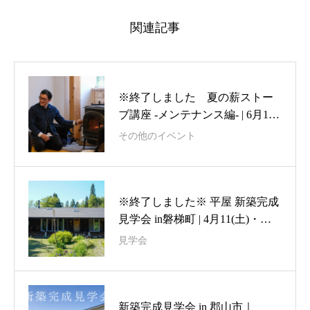
関連記事
※終了しました 夏の薪ストー
ブ講座 -メンテナンス編- | 6月14
日(日)
その他のイベント
※終了しました※ 平屋 新築完成
見学会 in磐梯町 | 4月11(土)・
12(日)・13日(月)【来場特典】
見学会
新築完成見学会 in 郡山市｜