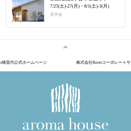
7/25(土)-27(月)・8/1(土)-3(月)
見学会
s猪苗代公式ホームページ
株式会社Rootsコーポレートサイト