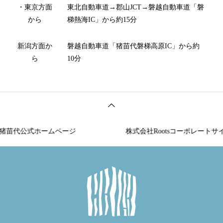
・東京方面
東北自動車道→郡山JCT→磐越自動車道「磐
から
梯熱海IC」から約15分
新潟方面か
磐越自動車道「猪苗代磐梯高原IC」から約
ら
10分
猪苗代公式ホームページ
株式会社Rootsコーポレートサイト